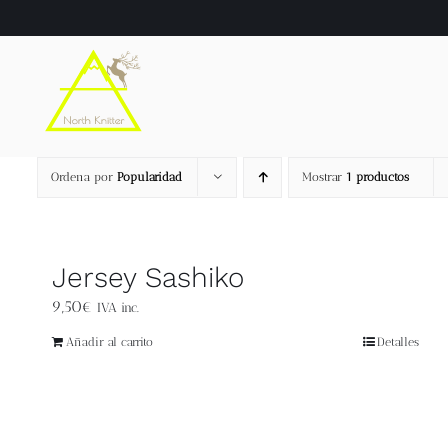
Saltar
al
contenido
Ordena por
Popularidad
Mostrar
1 productos
Jersey Sashiko
9,50
€
IVA inc.
Añadir al carrito
Detalles