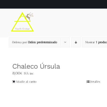
Saltar
al
contenido
Ordena por
Orden predeterminado
Mostrar
1 produc
Chaleco Úrsula
8,00
€
IVA inc.
Añadir al carrito
Detalles