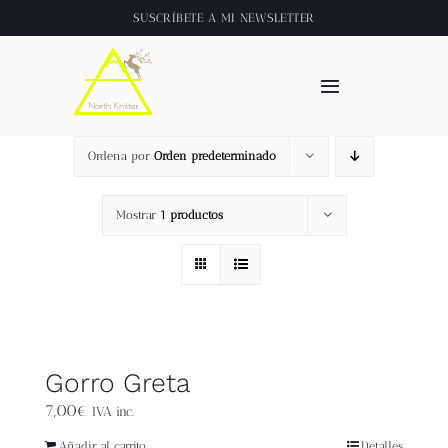
Saltar
SUSCRÍBETE A
MI NEWSLETTER
al
contenido
Toggle
Navigation
Inicio
Ordena por
Orden predeterminado
About
Mostrar
1 productos
Tienda
Clase online
Gorro Greta
Videos
7,00
€
IVA inc.
Añadir al carrito
Detalles