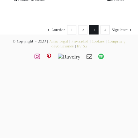
Blog
Contacto
Anterior
1
2
3
4
Siguiente
Newsletter
© Copyright – 2023 |
Aviso Legal
|
Privacidad
|
Cookies
|
Compras y
devoluciones
|
by SG
Carrito
Mi cuenta