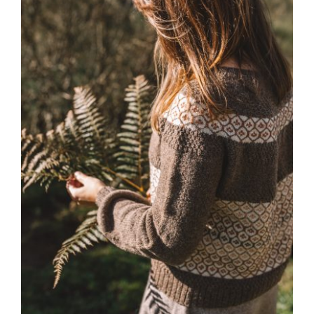
Blog
Contacto
Newsletter
Carrito
Mi cuenta