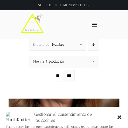
Saltar
SUSCRÍBETE A
MI NEWSLETTER
al
contenido
Toggle
Navigation
Inicio
Ordena por
Nombre
About
Mostrar
1 productos
Tienda
Clase online
Videos
Gestionar el consentimiento de
las cookies
Para ofrecer las mejores experiencias, utilizamos tecnologías como las