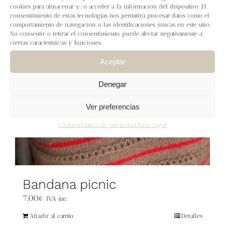
Blog
cookies para almacenar y/o acceder a la información del dispositivo. El
consentimiento de estas tecnologías nos permitirá procesar datos como el
comportamiento de navegación o las identificaciones únicas en este sitio.
Contacto
No consentir o retirar el consentimiento, puede afectar negativamente a
ciertas características y funciones.
Aceptar
Newsletter
Denegar
Carrito
Ver preferencias
Mi cuenta
Cookies
Política de privacidad
Aviso Legal
Bandana picnic
7,00
€
IVA inc.
Añadir al carrito
Detalles