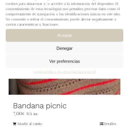
Blog
cookies para almacenar y/o acceder a la información del dispositivo. El
consentimiento de estas tecnologías nos permitirá procesar datos como el
comportamiento de navegación o las identificaciones únicas en este sitio.
Contacto
No consentir o retirar el consentimiento, puede afectar negativamente a
ciertas características y funciones.
Aceptar
Newsletter
Denegar
Carrito
Ver preferencias
Mi cuenta
Cookies
Política de privacidad
Aviso Legal
Bandana picnic
7,00
€
IVA inc.
Añadir al carrito
Detalles