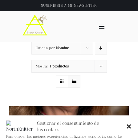
Saltar
SUSCRÍBETE A
MI NEWSLETTER
al
contenido
Toggle
Navigation
Inicio
Ordena por
Nombre
About
Mostrar
1 productos
Tienda
Clase online
Videos
Gestionar el consentimiento de
las cookies
Para ofrecer las mejores experiencias, utilizamos tecnologías como las