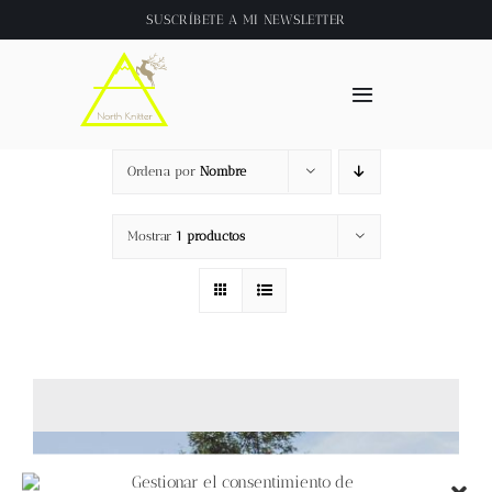
Saltar
SUSCRÍBETE A
MI NEWSLETTER
al
contenido
Toggle
Navigation
Inicio
Ordena por
Nombre
About
Mostrar
1 productos
Tienda
Clase online
Videos
Gestionar el consentimiento de