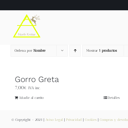
Saltar
al
contenido
Ordena por
Nombre
Mostrar
1 productos
Gorro Greta
7,00
€
IVA inc.
Añadir al carrito
Detalles
© Copyright – 2023 |
Aviso Legal
|
Privacidad
|
Cookies
|
Compras y devolu