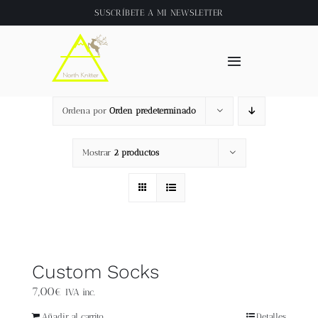
Saltar
SUSCRÍBETE A
MI NEWSLETTER
al
contenido
Toggle
Navigation
Inicio
Ordena por
Orden predeterminado
About
Mostrar
2 productos
Tienda
Clase online
Custom Socks
Videos
7,00
€
IVA inc.
Añadir al carrito
Detalles