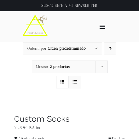
Saltar
SUSCRÍBETE A
MI NEWSLETTER
al
contenido
Toggle
Navigation
Inicio
Ordena por
Orden predeterminado
About
Mostrar
2 productos
Tienda
Clase online
Custom Socks
Videos
7,00
€
IVA inc.
Añadir al carrito
Detalles