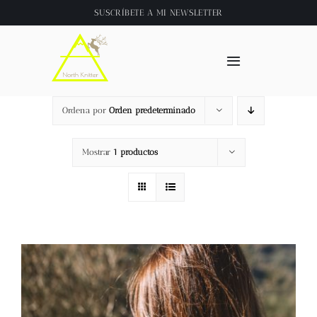
Saltar
SUSCRÍBETE A
MI NEWSLETTER
al
contenido
Toggle
Navigation
Inicio
Ordena por
Orden predeterminado
About
Mostrar
1 productos
Tienda
Clase online
Videos