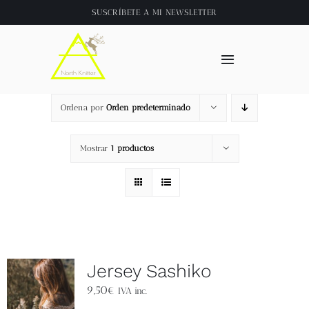
Saltar
SUSCRÍBETE A
MI NEWSLETTER
al
contenido
Toggle
Navigation
Inicio
Ordena por
Orden predeterminado
About
Mostrar
1 productos
Tienda
Clase online
Jersey Sashiko
Videos
9,50
€
IVA inc.