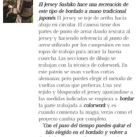
Blog
El Jersey Sashiko hace una recreación de
este tipo de bordado a mano tradicional
japonés.
El jersey se teje de arriba hacia
Contacto
abajo en circular. El canesú tiene dos
partes de punto de arroz dando textura al
jersey y haciendo referencia al
punto de
Newsletter
arroz
utilizado por los campesinos en sus
ropas de trabajo para atraer la buena
Carrito
cosecha. Las secciones de dibujo se
trabajan con la técnica de colorwork. En
este patrón se usan vueltas cortas
Mi cuenta
alemanas, pero puedes elegir el método de
vueltas cortas que prefieras. Una vez
tejido y bloqueado el jersey ajustándose a
las medidas indicadas se empieza a
bordar
la parte trabajada a
colorwork
y es
cuando comienza la magia, verás como el
proyecto cambia por completo.
“Con el paso del tiempo puedes quitar el
hilo elegido en el bordado y volver a