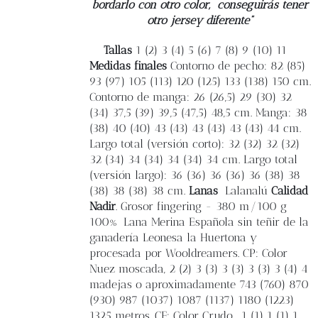
bordarlo con otro color,
conseguirás tener
otro jersey diferente”
Tallas
1 (2) 3 (4) 5 (6) 7 (8) 9 (10) 11
Medidas finales
Contorno de pecho: 82 (85)
93 (97) 105 (113) 120 (125) 133 (138) 150 cm.
Contorno de manga: 26 (26,5) 29 (30) 32
(34) 37,5 (39) 39,5 (47,5) 48,5 cm. Manga: 38
(38) 40 (40) 43 (43) 43 (43) 43 (43) 44 cm.
Largo total (versión corto): 32 (32) 32 (32)
32 (34) 34 (34) 34 (34) 34 cm. Largo total
(versión largo): 36 (36) 36 (36) 36 (38) 38
(38) 38 (38) 38 cm.
Lanas
Lalanalú
Calidad
Nadir
. Grosor fingering - 380 m/100 g
100% Lana Merina Española sin teñir de la
ganadería Leonesa la Huertona y
procesada por Wooldreamers. CP: Color
Nuez moscada, 2 (2) 3 (3) 3 (3) 3 (3) 3 (4) 4
madejas o aproximadamente 743 (760) 870
(930) 987 (1037) 1087 (1137) 1180 (1223)
1325 metros. CF: Color Crudo, 1 (1) 1 (1) 1