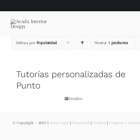
Saltar
al
contenido
Ordena por
Popularidad
Mostrar
1 productos
Tutorías personalizadas de
Punto
Detalles
© Copyright – 2023 |
Aviso Legal
|
Privacidad
|
Cookies
|
Compras y devolu