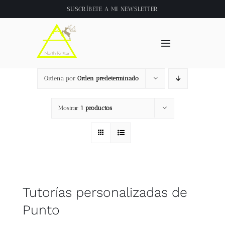
Saltar
SUSCRÍBETE A
MI NEWSLETTER
al
contenido
Toggle
Navigation
Inicio
Ordena por
Orden predeterminado
About
Mostrar
1 productos
Tienda
Clase online
Tutorías personalizadas de
Videos
Punto