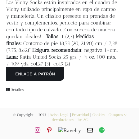
Blog
Los
Vichy Socks
están inspirados en el cuadro de
Vichy utilizado principalmente en ropa de campo
y mantelería. Un clásico presente en prendas de
Contacto
vestir y complementos, perfecto para combinar
con todo tipo de calzado. ¡Con zuecos de madera
quedan ideales!
Tallas:
1 (2,3)
Medidas
Newsletter
finales:
Contorno de pie 18,75 (20, 21,90) cm / 7,38
(7.75, 8.62)“
Holgura recomendada:
negativa 1-cm.
Lana:
Katia United Socks 25 grs. / ¾ oz. 100 mts.
Carrito
/ 109 yds. col.27 (3) col.5 (2)
ENLACE A PATRÓN
Mi cuenta
Detalles
© Copyright – 2023 |
Aviso Legal
|
Privacidad
|
Cookies
|
Compras y
devoluciones
|
by SG