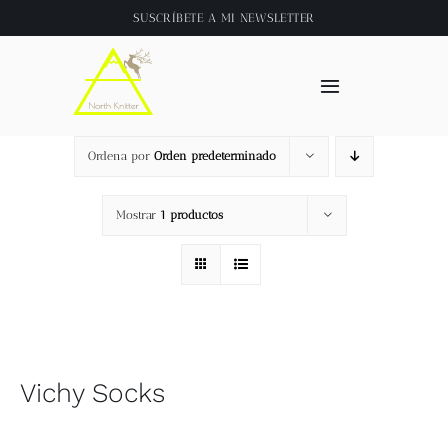
Saltar
SUSCRÍBETE A
MI NEWSLETTER
al
contenido
Toggle
Navigation
Inicio
Ordena por
Orden predeterminado
About
Mostrar
1 productos
Tienda
Clase online
Vichy Socks
Videos