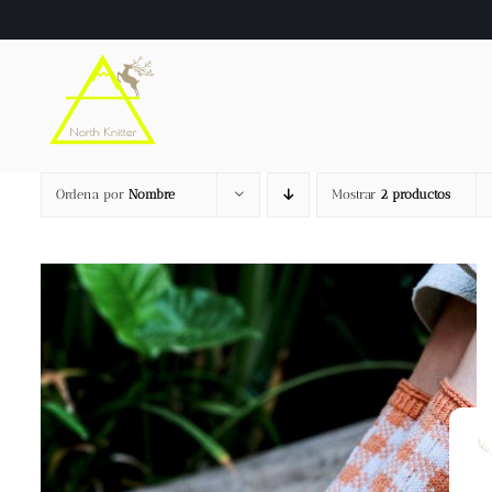
Saltar
al
contenido
Ordena por
Nombre
Mostrar
2 productos