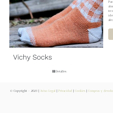
Par
alm
tec
ide
afe
Vichy Socks
Detalles
© Copyright – 2023 |
Aviso Legal
|
Privacidad
|
Cookies
|
Compras y devolu