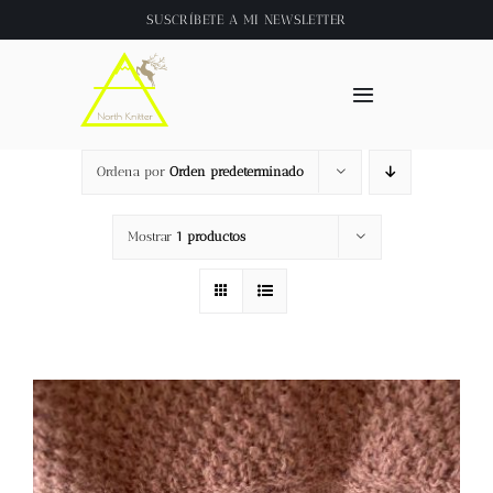
Saltar
SUSCRÍBETE A
MI NEWSLETTER
al
contenido
Toggle
Navigation
Inicio
Ordena por
Orden predeterminado
About
Mostrar
1 productos
Tienda
Clase online
Videos