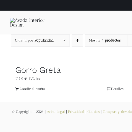
Saltar
al
contenido
Ordena por
Popularidad
Mostrar
1 productos
Gorro Greta
7,00
€
IVA inc.
Añadir al carrito
Detalles
© Copyright – 2023 |
Aviso Legal
|
Privacidad
|
Cookies
|
Compras y devolu