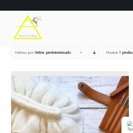
Saltar
al
contenido
Ordena por
Orden predeterminado
Mostrar
1 produc