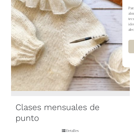
Par
alm
tec
ide
afe
Clases mensuales de
punto
Detalles