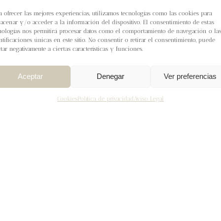
a ofrecer las mejores experiencias, utilizamos tecnologías como las cookies para
acenar y/o acceder a la información del dispositivo. El consentimiento de estas
nologías nos permitirá procesar datos como el comportamiento de navegación o la
ntificaciones únicas en este sitio. No consentir o retirar el consentimiento, puede
ctar negativamente a ciertas características y funciones.
Aceptar
Denegar
Ver preferencias
Cookies
Política de privacidad
Aviso Legal