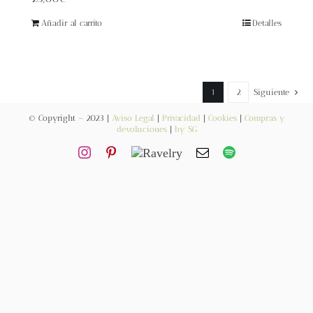
Blog
Añadir al carrito
Detalles
Contacto
Newsletter
1
2
Siguiente
© Copyright – 2023 |
Aviso Legal
|
Privacidad
|
Cookies
|
Compras y
devoluciones
|
by SG
Carrito
Mi cuenta