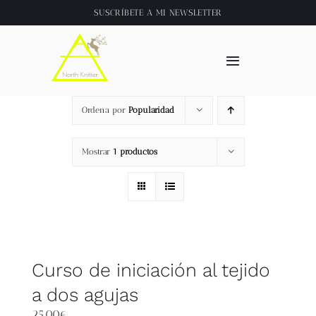
Saltar
SUSCRÍBETE A
MI NEWSLETTER
al
contenido
Toggle
Navigation
Inicio
Ordena por
Popularidad
About
Mostrar
1 productos
Tienda
Clase online
Curso de iniciación al tejido
Videos
a dos agujas
25,00
€