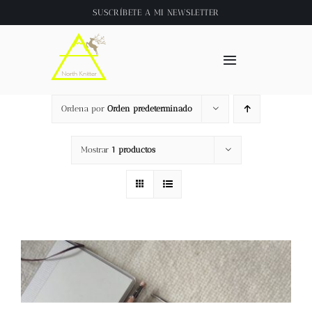
Saltar
SUSCRÍBETE A
MI NEWSLETTER
al
contenido
Toggle
Navigation
Inicio
Ordena por
Orden predeterminado
About
Mostrar
1 productos
Tienda
Clase online
Videos