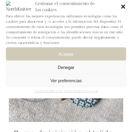
Blog
Gestionar el consentimiento de
las cookies
Para ofrecer las mejores experiencias, utilizamos tecnologías como las
Contacto
cookies para almacenar y/o acceder a la información del dispositivo. El
consentimiento de estas tecnologías nos permitirá procesar datos como el
comportamiento de navegación o las identificaciones únicas en este sitio.
Newsletter
No consentir o retirar el consentimiento, puede afectar negativamente a
ciertas características y funciones.
Aceptar
Carrito
Denegar
Mi cuenta
Ver preferencias
Cookies
Política de privacidad
Aviso Legal