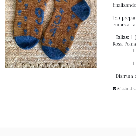
finalizand
Ten prepar
empezar a 
Tallas:
1 (
Rosa Poma
1 madej
1 ovill
Disfruta d
Añadir al ca