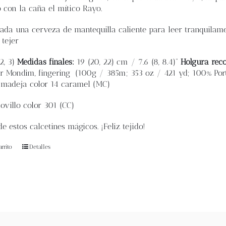
o con la caña el mítico Rayo.
ada una cerveza de mantequilla caliente para leer tranquilament
tejer
2, 3)
Medidas finales:
19 (20, 22) cm / 7.6 (8, 8.4)”
Holgura rec
r Mondim, fingering
(100g / 385m; 353 oz / 421 yd; 100% Por
a color 14 caramel (MC)
o color 301 (CC)
e estos calcetines mágicos. ¡Feliz tejido!
rrito
Detalles