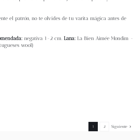
e el patrón, no te olvides de tu varita mágica antes de
omendada:
negativa 1-2 cm.
Lana:
La Bien Aimée Mondim -
tugueses wool)
1
2
Siguiente