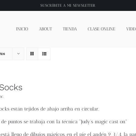
SUSCRÍBETE A
MI NEWSLETTER
INICIO
ABOUT
TIENDA
CLASE ONLINE
VIDE
tos
 Socks
nc.
ocks están tejidos de abajo arriba en circular.
 de puntos se trabaja con la técnica "Judy’s magic cast on"
n está lleno de dibujos mágicos, en el pie el andén 9 3⁄4, la pa