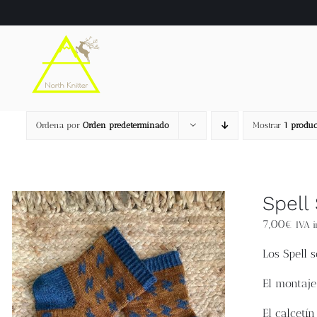
Saltar
al
contenido
Ordena por
Orden predeterminado
Mostrar
1 produc
Spell
7,00
€
IVA i
Los Spell s
El montaje
El calcetí