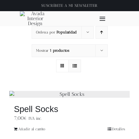
Saltar
SUSCRÍBETE A
MI NEWSLETTER
al
contenido
Toggle
Navigation
Ordena por
Popularidad
Inicio
Mostrar
1 productos
About
Tienda
Clase online
Spell Socks
Videos
7,00
€
IVA inc.
Añadir al carrito
Detalles
Blog