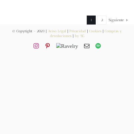
Contacto
1
2
Siguiente
Newsletter
© Copyright – 2023 |
Aviso Legal
|
Privacidad
|
Cookies
|
Compras y
devoluciones
|
by SG
Carrito
Mi cuenta