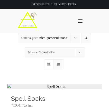
Saltar
SUSCRÍBETE A
MI NEWSLETTER
al
contenido
Toggle
Navigation
Inicio
Ordena por
Orden predeterminado
About
Mostrar
3 productos
Tienda
Clase online
Videos
Spell Socks
7,00
€
IVA inc.