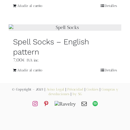
Blog
Añadir al carrito
Detalles
Contacto
Newsletter
Spell Socks – English
pattern
Carrito
7,00
€
IVA inc.
Añadir al carrito
Detalles
Mi cuenta
© Copyright – 2023 |
Aviso Legal
|
Privacidad
|
Cookies
|
Compras y
devoluciones
|
by SG