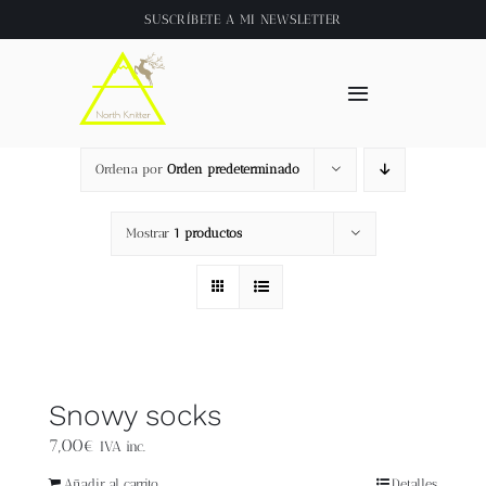
Saltar
SUSCRÍBETE A
MI NEWSLETTER
al
contenido
Toggle
Navigation
Inicio
Ordena por
Orden predeterminado
About
Mostrar
1 productos
Tienda
Clase online
Snowy socks
Videos
7,00
€
IVA inc.
Añadir al carrito
Detalles