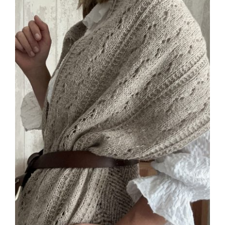
Blog
Contacto
Newsletter
Carrito
Mi cuenta