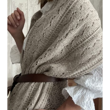
Blog
Contacto
Newsletter
Carrito
Mi cuenta