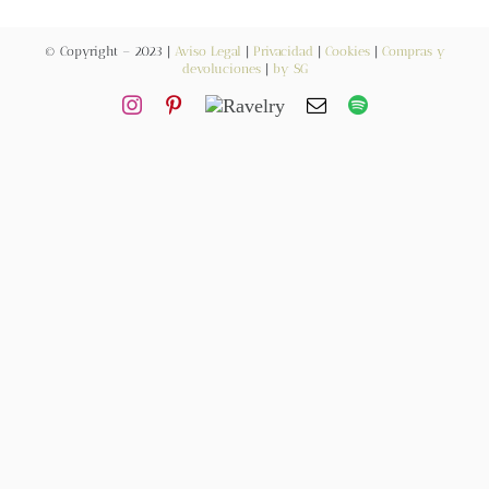
Contacto
© Copyright – 2023 |
Aviso Legal
|
Privacidad
|
Cookies
|
Compras y
devoluciones
|
by SG
Newsletter
Carrito
Mi cuenta