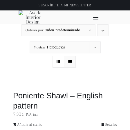
Saltar
SUSCRÍBETE A
MI NEWSLETTER
al
contenido
Toggle
Navigation
Ordena por
Orden predeterminado
Inicio
Mostrar
1 productos
About
Tienda
Clase online
Poniente Shawl – English
pattern
Videos
7,50
€
IVA inc.
Blog
Añadir al carrito
Detalles