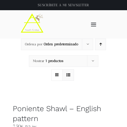
Saltar
SUSCRÍBETE A
MI NEWSLETTER
al
contenido
Toggle
Navigation
Inicio
Ordena por
Orden predeterminado
About
Mostrar
1 productos
Tienda
Clase online
Poniente Shawl – English
Videos
pattern
7,50
€
IVA inc.