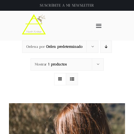
Saltar
SUSCRÍBETE A
MI NEWSLETTER
al
contenido
Toggle
Navigation
Inicio
Ordena por
Orden predeterminado
About
Mostrar
1 productos
Tienda
Clase online
Videos