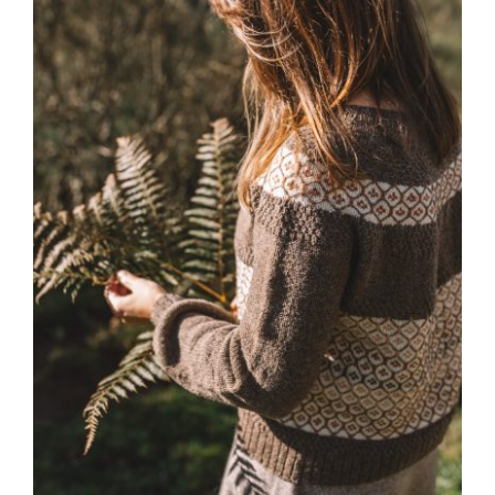
Blog
Contacto
Newsletter
Carrito
Mi cuenta