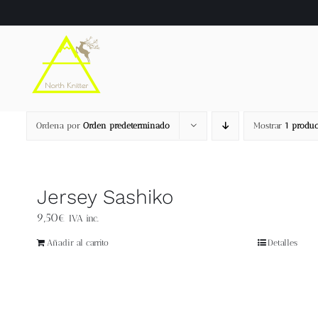
Saltar
al
contenido
Ordena por
Orden predeterminado
Mostrar
1 produc
Jersey Sashiko
9,50
€
IVA inc.
Añadir al carrito
Detalles