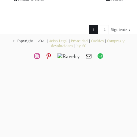
Blog
Contacto
1
2
Siguiente
Newsletter
© Copyright – 2023 |
Aviso Legal
|
Privacidad
|
Cookies
|
Compras y
devoluciones
|
by SG
Carrito
Mi cuenta