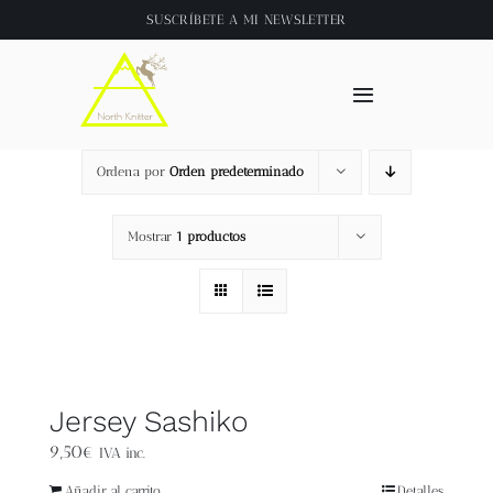
Saltar
SUSCRÍBETE A
MI NEWSLETTER
al
contenido
Toggle
Navigation
Inicio
Ordena por
Orden predeterminado
About
Mostrar
1 productos
Tienda
Clase online
Jersey Sashiko
Videos
9,50
€
IVA inc.
Añadir al carrito
Detalles