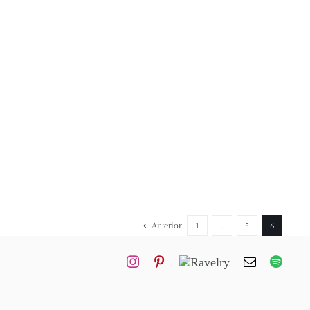
Anterior
1
…
5
6