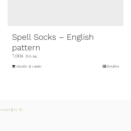
Spell Socks – English
pattern
7,00
€
IVA inc.
Añadir al carrito
Detalles
ciones
|
by SG