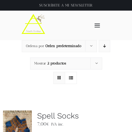
Saltar
SUSCRÍBETE A
MI NEWSLETTER
al
contenido
Toggle
Navigation
Inicio
Ordena por
Orden predeterminado
About
Mostrar
2 productos
Tienda
Clase online
Spell Socks
Videos
7,00
€
IVA inc.