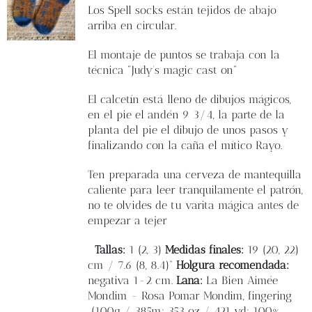
Blog
Los Spell socks están tejidos de abajo
arriba en circular.
Contacto
El montaje de puntos se trabaja con la
técnica "Judy’s magic cast on"
Newsletter
El calcetín está lleno de dibujos mágicos,
en el pie el andén 9 3⁄4, la parte de la
planta del pie el dibujo de unos pasos y
Carrito
finalizando con la caña el mítico Rayo.
Mi cuenta
Ten preparada una cerveza de mantequilla
caliente para leer tranquilamente el patrón,
no te olvides de tu varita mágica antes de
empezar a tejer
Tallas:
1 (2, 3)
Medidas finales:
19 (20, 22)
cm / 7.6 (8, 8.4)”
Holgura recomendada:
negativa 1-2 cm.
Lana:
La Bien Aimée
Mondim - Rosa Pomar Mondim, fingering
(100g / 385m; 353 oz / 421 yd; 100%