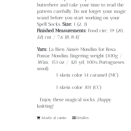
butterbeer and take your time to read the
pattern carefully. Do not forget your magic
wand before you start working on your
Spell Socks.
Size:
1 (2, 3)
Finished
Measurements:
F
ood circ: 19 (20,
22) cm / 7.6 (8, 8.4)”
Yarn:
La Bien Aimée Mondim for Rosa
Pomar Mondim, fingering weight
(100g /
385m; 353 oz / 421 yd; 100% Portugueses
wool)
1 skein color 14 caramel (MC)
1 skein color 301 (CC)
Enjoy these magical socks. ¡Happy
knitting!
Añadir al carrito
Detalles