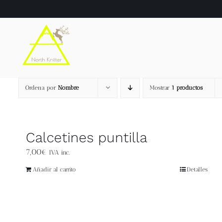
Saltar
al
contenido
Ordena por
Nombre
Mostrar
1 productos
Calcetines puntilla
7,00
€
IVA inc.
Añadir al carrito
Detalles