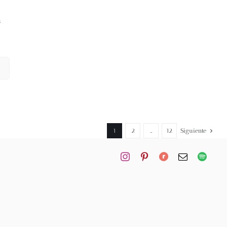
s
1
2
…
12
Siguiente