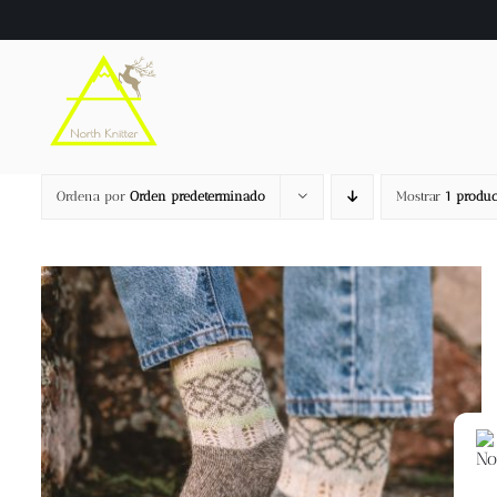
Saltar
al
contenido
Ordena por
Orden predeterminado
Mostrar
1 produc