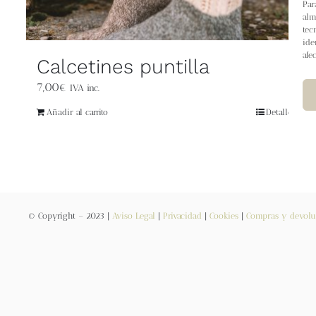
Par
alm
tec
ide
afe
Calcetines puntilla
7,00
€
IVA inc.
Añadir al carrito
Detalles
© Copyright – 2023 |
Aviso Legal
|
Privacidad
|
Cookies
|
Compras y devolu