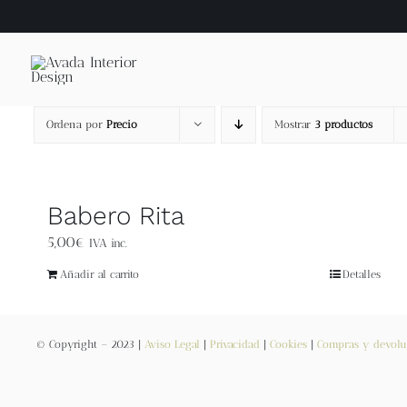
Saltar
al
contenido
Ordena por
Precio
Mostrar
3 productos
Babero Rita
5,00
€
IVA inc.
Añadir al carrito
Detalles
© Copyright – 2023 |
Aviso Legal
|
Privacidad
|
Cookies
|
Compras y devolu