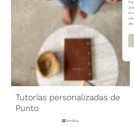
Par
alm
tec
ide
afe
Tutorías personalizadas de
Punto
Detalles