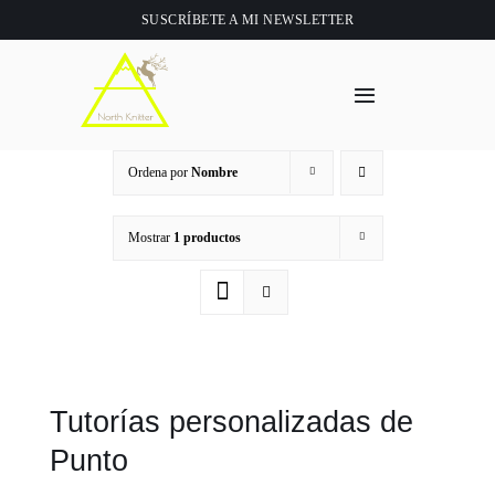
Saltar
SUSCRÍBETE A
MI NEWSLETTER
al
contenido
Toggle
Navigation
Inicio
Ordena por
Nombre
About
Mostrar
1 productos
Tienda
Clase online
Tutorías personalizadas de
Videos
Punto