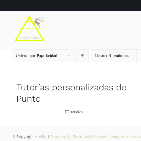
Saltar
al
contenido
Ordena por
Popularidad
Mostrar
3 productos
Tutorías personalizadas de
Punto
Detalles
© Copyright – 2023 |
Aviso Legal
|
Privacidad
|
Cookies
|
Compras y devolu