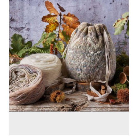
Blog
Contacto
Newsletter
Carrito
Mi cuenta