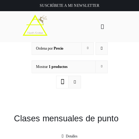
Saltar
SUSCRÍBETE A
MI NEWSLETTER
al
contenido
Toggle
Navigation
Inicio
Ordena por
Precio
About
Mostrar
1 productos
Tienda
Clase online
Clases mensuales de punto
Videos
Detalles