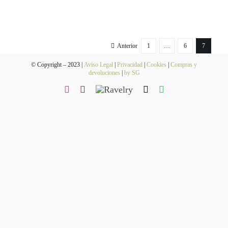
Blog
Contacto
Anterior
1
…
6
7
Newsletter
© Copyright – 2023 |
Aviso Legal
|
Privacidad
|
Cookies
|
Compras y
devoluciones
|
by SG
Carrito
Mi cuenta