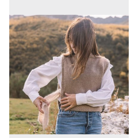
Blog
Contacto
Newsletter
Carrito
Mi cuenta