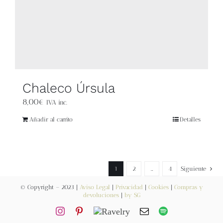
Chaleco Úrsula
8,00
€
IVA inc.
Añadir al carrito
Detalles
1
2
…
4
Siguiente
© Copyright – 2023 |
Aviso Legal
|
Privacidad
|
Cookies
|
Compras y
devoluciones
|
by SG