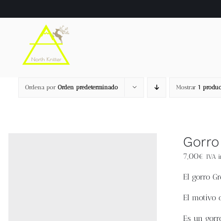
Saltar
al
contenido
Ordena por
Orden predeterminado
Mostrar
1 produc
Gorro
7,00
€
IVA i
El
gorro Gr
El motivo 
Es un gorro