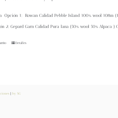
ca
Opción 1: Rowan
Calidad Pebble Island 100% wool 108m (
ón 2: Gepard Garn Calidad Pura lana (
50% wool 50% Alpaca )
rrito
Detalles
ciones
|
by SG