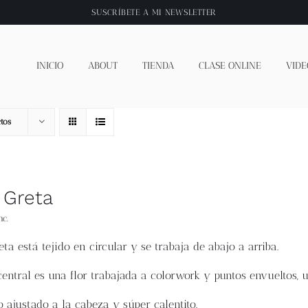
SUSCRÍBETE A
MI NEWSLETTER
INICIO
ABOUT
TIENDA
CLASE ONLINE
VIDE
tos
 Greta
nc.
eta
está tejido en circular y se trabaja de abajo a arriba.
central es una flor trabajada a colorwork y puntos envueltos, u
 ajustado a la cabeza y súper calentito.