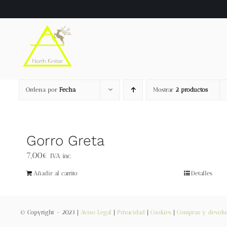
Saltar
al
contenido
Ordena por
Fecha
Mostrar
2 productos
Gorro Greta
7,00
€
IVA inc.
Añadir al carrito
Detalles
© Copyright – 2023 |
Aviso Legal
|
Privacidad
|
Cookies
|
Compras y devolu