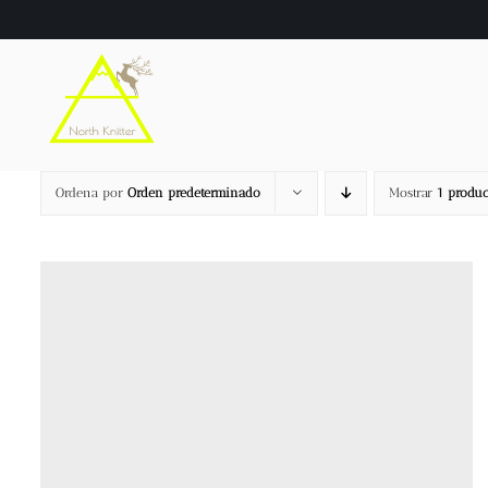
Saltar
al
contenido
Ordena por
Orden predeterminado
Mostrar
1 produc