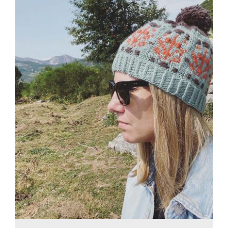
Blog
Contacto
Newsletter
Carrito
Mi cuenta