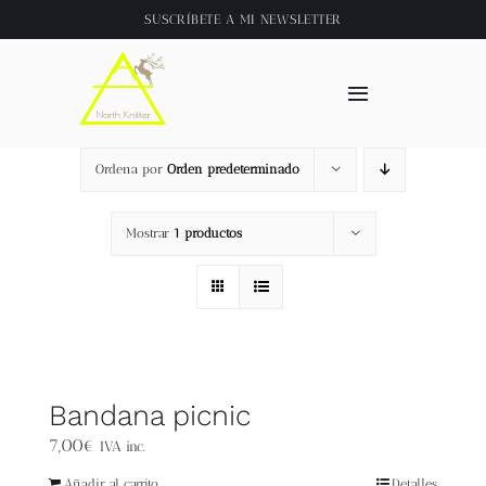
Saltar
SUSCRÍBETE A
MI NEWSLETTER
al
contenido
Toggle
Navigation
Inicio
Ordena por
Orden predeterminado
About
Mostrar
1 productos
Tienda
Clase online
Bandana picnic
Videos
7,00
€
IVA inc.
Añadir al carrito
Detalles